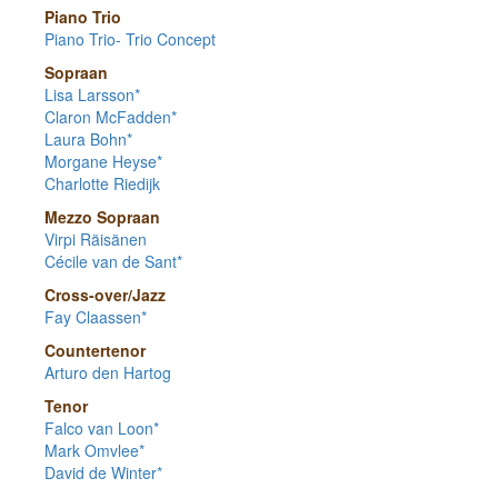
Piano Trio
Piano Trio- Trio Concept
Sopraan
Lisa Larsson*
Claron McFadden*
Laura Bohn*
Morgane Heyse*
Charlotte Riedijk
Mezzo Sopraan
Virpi Räisänen
Cécile van de Sant*
Cross-over/Jazz
Fay Claassen*
Countertenor
Arturo den Hartog
Tenor
Falco van Loon*
Mark Omvlee*
David de Winter*