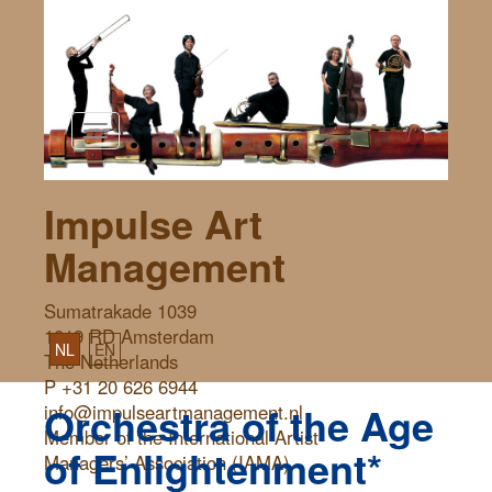
Toggle
navigation
Impulse Art
Management
Sumatrakade 1039
1019 RD Amsterdam
NL
EN
The Netherlands
P +31 20 626 6944
Orchestra of the Age
info@impulseartmanagement.nl
Member of the International Artist
of Enlightenment*
Managers’ Association (IAMA)